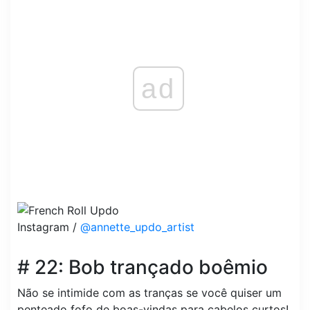
ad
Instagram /
@annette_updo_artist
# 22: Bob trançado boêmio
Não se intimide com as tranças se você quiser um
penteado fofo de boas-vindas para cabelos curtos!