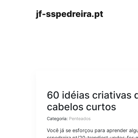
jf-sspedreira.pt
60 idéias criativas
cabelos curtos
Categoria:
Penteados
Você já se esforçou para aprender algu
sspedreira.pt/20-trendiest-updos-for-me