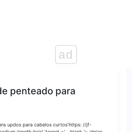
ad
 de penteado para
ns updos para cabelos curtos'https: //jf-
dium-length-hair/ 'target =' _ blank '> ideias