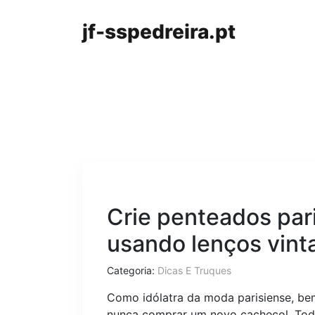
jf-sspedreira.pt
Crie penteados par
usando lenços vint
Categoria:
Dicas E Truques
Como idólatra da moda parisiense, bem 
nunca comprar um novo cachecol. Tod