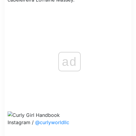
ad
Instagram /
@curlyworldllc