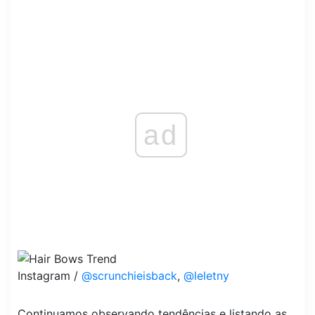
ad
Instagram /
@scrunchieisback
,
@leletny
Continuamos observando tendências e listando as