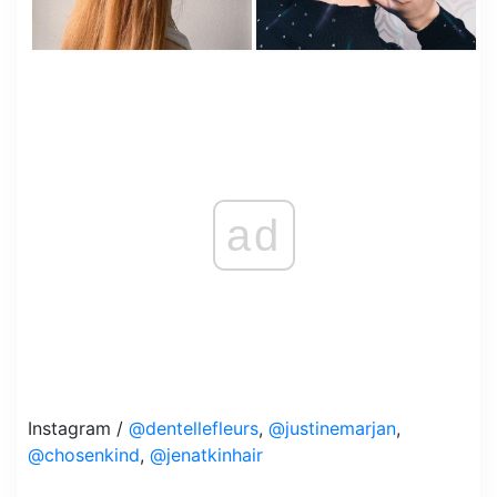
ad
Instagram /
@dentellefleurs
,
@justinemarjan
,
@chosenkind
,
@jenatkinhair